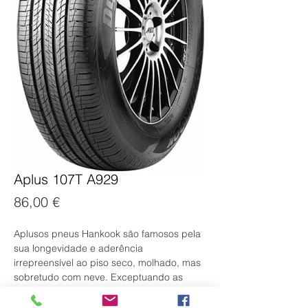
Aplus 107T A929
Preço
86,00 €
Aplusos pneus Hankook são famosos pela 
sua longevidade e aderência 
irrepreensível ao piso seco, molhado, mas 
sobretudo com neve. Exceptuando as 
marcas autóctones, como a Hyundai, 
Daewoo ou Kia, o fabricante coreano é 