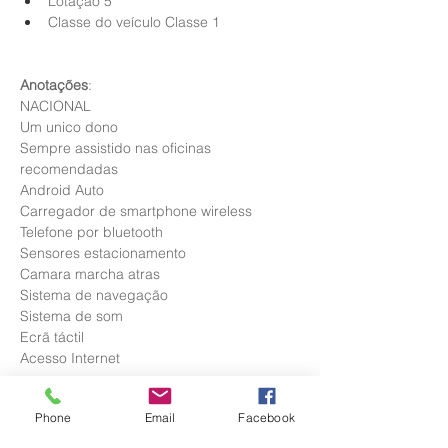
Lotação 5
Classe do veículo Classe 1
Anotações
:
NACIONAL
Um unico dono
Sempre assistido nas oficinas 
recomendadas 
Android Auto
Carregador de smartphone wireless
Telefone por bluetooth
Sensores estacionamento
Camara marcha atras
Sistema de navegação
Sistema de som
Ecrã táctil
Acesso Internet
Concedemos crédito e aceitamos o seu 
Phone
Email
Facebook
veiculo como retoma