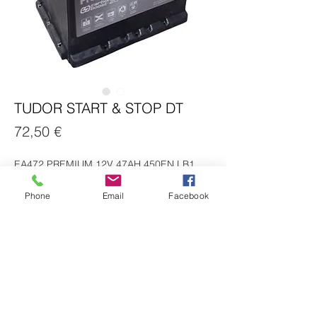
TUDOR START & STOP DT
Preço
72,50 €
EA472 PREMIUM 12V 47AH 450EN LB1 
B13 207X175X175
Phone
Email
Facebook
Livro de reclamações digital
HISTORIAL
Politica de privacidade
Intermediação de crédito