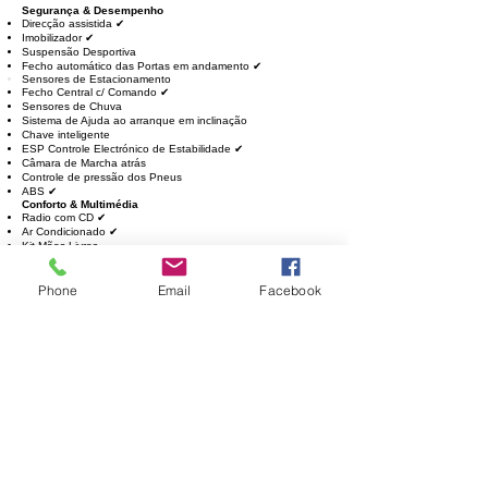
Segurança & Desempenho
Direcção assistida ✔
Imobilizador ✔
Suspensão Desportiva
Fecho automático das Portas em andamento ✔
Sensores de
Estacionamento
Fecho Central c/ Comando ✔
Sensores de Chuva
Sistema de Ajuda ao arranque em inclinação
Chave inteligente
ESP Controle Electrónico de Estabilidade ✔
Câmara de Marcha atrás
Controle de pressão dos Pneus
ABS ✔
Conforto & Multimédia
Radio com CD ✔
Ar Condicionado ✔
Kit Mãos Livres
Bluetooth ✔
Computador de Bordo ✔
Phone
Email
Facebook
Entrada USB ✔
Cruise Control
Sistema de navegação / GPS
EQUIPAMENTO
Faróis
Farois de nevoeiro
Faróis com Sensor Luminosidade
Faróis direcionais
Faróis Bi-Xenon
Faróis Reguláveis em altura ✔
Retrovisores
Retrovisores com Regulação Eléctrica ✔
Retrovisores Aquecidos ✔